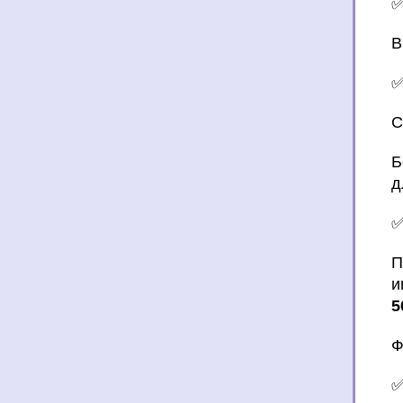
В
С
Б
д
П
и
5
Ф
✅