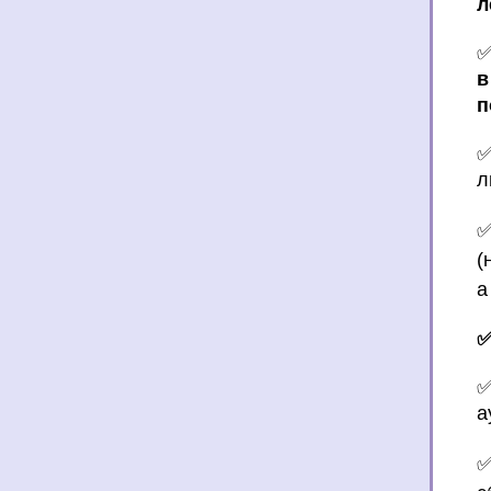
л
в
п
✅
л
(
а
✅
✅
а