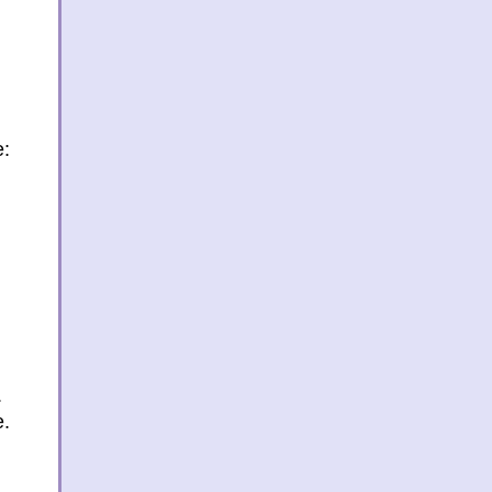
:
.
.